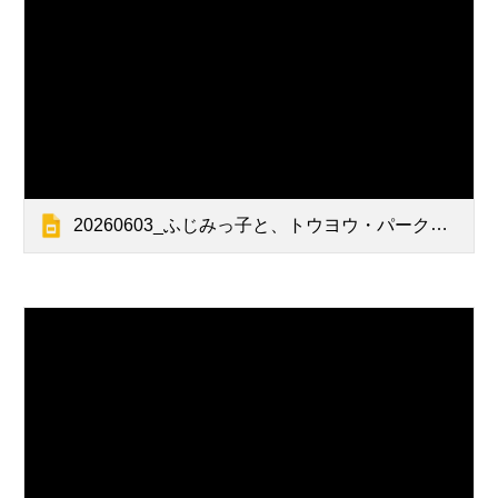
20260603_ふじみっ子と、トウヨウ・パークのきらきら大冒険